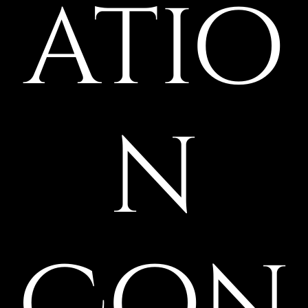
atio
n